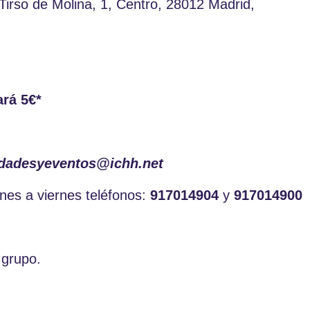
Tirso de Molina, 1, Centro, 28012 Madrid,
ará 5€*
idadesyeventos@ichh.net
unes a viernes teléfonos:
917014904
y
917014900
 grupo.