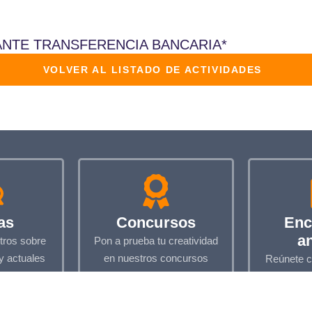
ANTE TRANSFERENCIA BANCARIA*
VOLVER AL LISTADO DE
ACTIVIDADES
as
Concursos
Enc
a
tros sobre
Pon a prueba tu creatividad
y actuales
en nuestros concursos
Reúnete c
en jorna