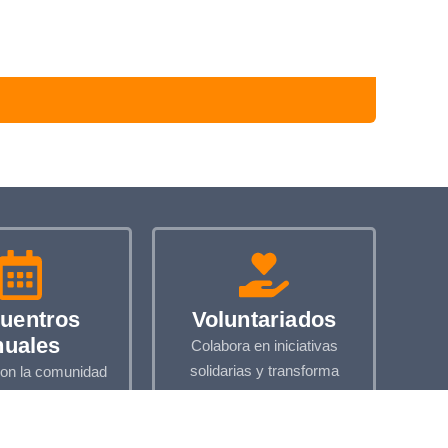
uentros
Voluntariados
nuales
Colabora en iniciativas
solidarias y transforma
on la comunidad
vidas
das especiales