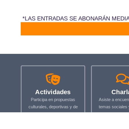
*LAS ENTRADAS SE ABONARÁN MEDI
Actividades
Charl
Participa en propuestas
Asiste a encuen
culturales, deportivas y de
temas sociales 
ocio