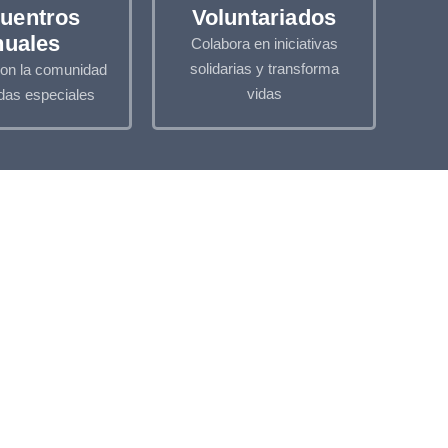
uentros
Voluntariados
nuales
Colabora en iniciativas
solidarias y transforma
on la comunidad
vidas
das especiales