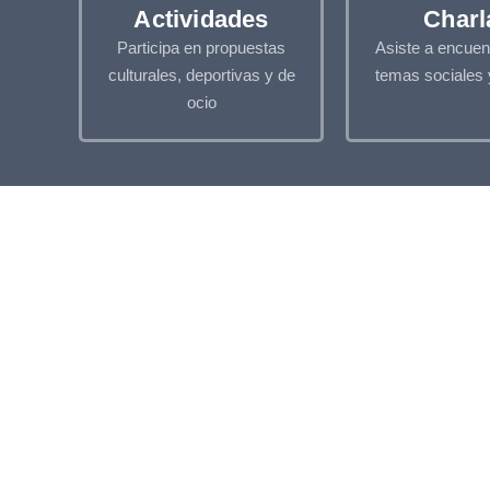
Actividades
Charl
Participa en propuestas
Asiste a encuen
culturales, deportivas y de
temas sociales 
ocio
Estamos encantados de
atenderte
No dudes en